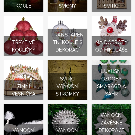
KOULE
SVÍCNY
SVÍTÍCÍ
TRANSPAREN
TŘPYTIVÉ
TNÍ KOULE S
NA DOBROTY
KOULIČKY
DEKORACÍ
OD MIKULÁŠE
LUXUSNÍ
SVÍTÍCÍ
OZDOBY
ZIMNÍ
VÁNOČNÍ
SMARAGD A
VESNIČKA
STROMKY
SAFÍR
VÁNOČNÍ
ZÁVĚSNÉ
VÁNOČNÍ
VÁNOČNÍ
DEKORACE