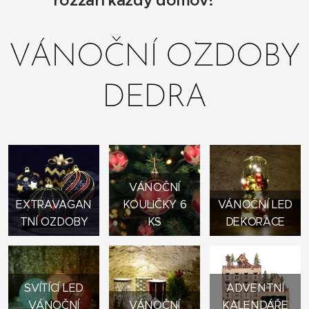
rozzáří každý domov!
✨🎄
VÁNOČNÍ OZDOBY
DEDRA
VÁNOČNÍ
EXTRAVAGAN
KOULIČKY 6
VÁNOČNÍ LED
TNÍ OZDOBY
KS
DEKORACE
SVÍTÍCÍ LED
ADVENTNÍ
VÁNOČNÍ
VÁNOČNÍ
KALENDÁŘE