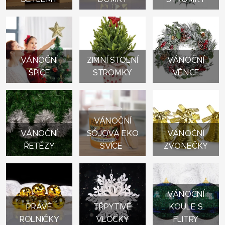
VÁNOČNÍ
ZIMNÍ STOLNÍ
VÁNOČNÍ
ŠPICE
STROMKY
VĚNCE
VÁNOČNÍ
VÁNOČNÍ
SÓJOVÁ EKO
VÁNOČNÍ
ŘETĚZY
SVÍCE
ZVONEČKY
VÁNOČNÍ
PRAVÉ
TŘPYTIVÉ
KOULE S
ROLNIČKY
VLOČKY
FLITRY