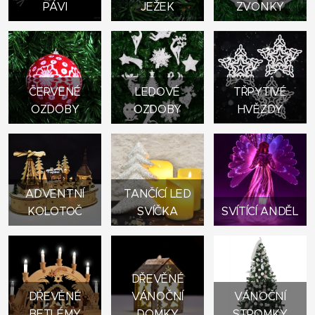
PÁVI
JEŽEK
ZVONKY
ČERVENÉ
LEDOVÉ
TŘPYTIVÉ
OZDOBY
OZDOBY
HVĚZDY
ADVENTNÍ
TANČÍCÍ LED
KOLOTOČ
SVÍČKA
SVÍTÍCÍ ANDĚL
DŘEVĚNÉ
DŘEVĚNÉ
VÁNOČNÍ
VÁNOČNÍ
BETLÉMY
DOMKY
STROMKY