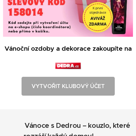
Vánoční ozdoby a dekorace zakoupíte na
VYTVOŘIT KLUBOVÝ ÚČET
🎄✨
Vánoce s Dedrou – kouzlo, které