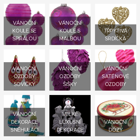
VÁNOČNÍ
VÁNOČNÍ
KOULE SE
KOULE S
TŘPYTIVÁ
SPIRÁLOU
MALBOU
SRDÍČKA
VÁNOČNÍ
VÁNOČNÍ
VÁNOČNÍ
OZDOBY
OZDOBY
SATÉNOVÉ
SOVIČKY
ŠIŠKY
OZDOBY
VÁNOČNÍ
VELKÉ
DEKORACE
LUXUSNÍ
VÁNOČNÍ
SNĚHULÁCI
DEKORACE
DÓZY