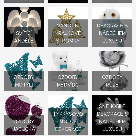
VÁNOČNÍ
DEKORACE S
SVÍTÍCÍ
KRAJKOVÉ
NÁDECHEM
ANDĚLÉ
STROMKY
LUXUSU
OZDOBY
OZDOBY
OZDOBY
MOTÝLI
MEDVÍDCI
RŮŽE
SNĚHOBÍLÉ
TYRKYSOVO
DEKORACE S
OZDOBY
MODRÉ
NÁDECHEM
JABLÍČKA
DEKORACE
LUXUSU