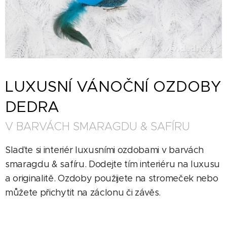
LUXUSNÍ VÁNOČNÍ OZDOBY
DEDRA
V BARVÁCH SMARAGDU & SAFÍRU
Slaďte si interiér luxusními ozdobami v barvách
smaragdu & safíru. Dodejte tím interiéru na luxusu
a originalitě. Ozdoby použijete na stromeček nebo
můžete přichytit na záclonu či závěs.