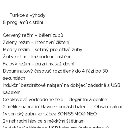
🔧 Funkce a výhody:
5 programů čištění:
Červený režim – bělení zubů
Zelený režim – intenzivní čištění
Modrý režim – šetrný pro citlivé zuby
Žlutý režim – každodenní čištění
Fialový režim – pulzní masáž dásní
Dvouminutový časovač rozdělený do 4 fází po 30
sekundách
Indukční bezdrátové nabíjení na dobíjecí základně s USB
kabelem
Celokovové voděodolné tělo – elegantní a odolné
2 měkké náhradní hlavice součástí balení📦 Obsah balení:
1× sonický zubní kartáček SONISSIMO® NEO
2× náhradní hlavice s měkkými štětinami