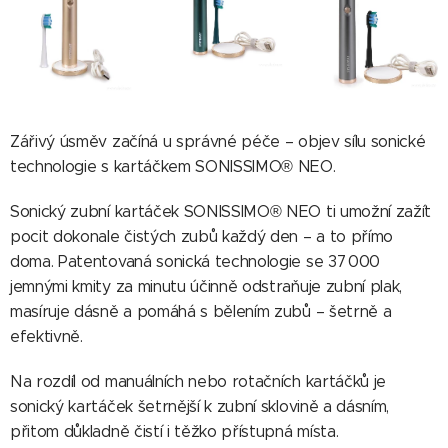
Zářivý úsměv začíná u správné péče – objev sílu sonické
technologie s kartáčkem SONISSIMO® NEO.
Sonický zubní kartáček SONISSIMO® NEO ti umožní zažít
pocit dokonale čistých zubů každý den – a to přímo
doma. Patentovaná sonická technologie se 37 000
jemnými kmity za minutu účinně odstraňuje zubní plak,
masíruje dásně a pomáhá s bělením zubů – šetrně a
efektivně.
Na rozdíl od manuálních nebo rotačních kartáčků je
sonický kartáček šetrnější k zubní sklovině a dásním,
přitom důkladně čistí i těžko přístupná místa.