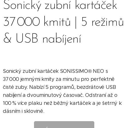
Sonický zubní kartáček
37 000 kmitů | 5 režimů
& USB nabíjení
Sonický zubní kartáček SONISSIMO® NEO s
37 000 jemnými kmity za minutu pro perfektně
čisté zuby. Nabízí 5 programů, bezdrátové USB
nabíjení a dvouminutový časovač. Odstraní až o
100 % více plaku než běžný kartáček a je šetrný k
dásním i sklovině.