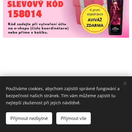
Používáme cookies, abychom zajistili správné fungování a
DEDRA ÚVOD
bezpečnost našich stránek. Tím vám můžeme zajistit tu
nejlepší zkušenost při jejich návštěvě.
Přijmout nezbytné
Přijmout vše
© 2013 Jana Matušíková. Zákaz kopírování obsahu. Všechna práva
vyhrazena.
Kontakt