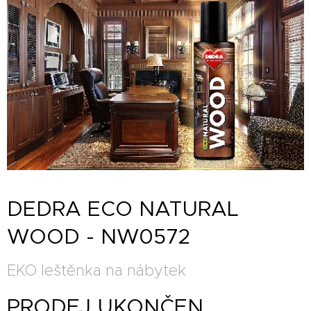
DEDRA ECO NATURAL
WOOD - NW0572
EKO leštěnka na nábytek
PRODEJ UKONČEN