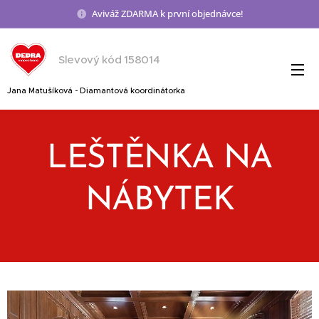
Aviváž ZDARMA k první objednávce!
Slevový kód 158014
Jana Matušíková - Diamantová koordinátorka
LEŠTĚNKA NA
NÁBYTEK