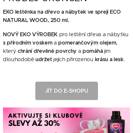
EKO leštěnka na dřevo a nábytek ve spreji ECO
NATURAL WOOD, 250 ml.
NOVÝ EKO VÝROBEK
pro leštění dřeva a nábytku
s přírodním voskem
pomerančovým olejem
a
,
chrání dřevěné povrchy
pomáhá
který
a
jim
udržet
krásu a lesk
dlouhodobě
jejich přirozenou
.
JÍT DO E-SHOPU