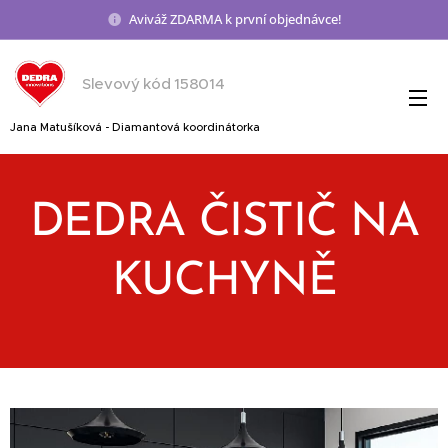
Aviváž ZDARMA k první objednávce!
Slevový kód 158014
Jana Matušíková - Diamantová koordinátorka
DEDRA ČISTIČ NA
KUCHYNĚ