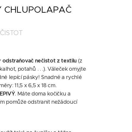
 CHLUPOLAPAČ
ČISTOT
odstraňovač nečistot z textilu
(z
alhot, potahů . . .). Váleček omyjte
né lepící pásky! Snadné a rychlé
ěry: 11,5 x 6,5 x 18 cm.
EPIVÝ
. Máte doma kočičku a
ám pomůže odstranit nežádoucí