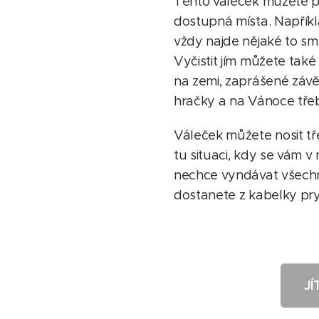
Tento váleček můžete po
dostupná místa. Napřík
vždy najde nějaké to smí
Vyčistit jím můžete také
na zemi, zaprášené závěs
hračky a na Vánoce třeba
Váleček můžete nosit tře
tu situaci, kdy se vám v
nechce vyndávat všechn
dostanete z kabelky pry
JÍ