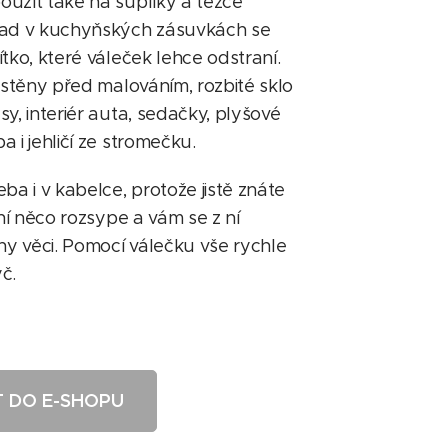
užít také na šuplíky a těžce
lad v kuchyňských zásuvkách se
tko, které váleček lehce odstraní.
 stěny před malováním, rozbité sklo
y, interiér auta, sedačky, plyšové
 i jehličí ze stromečku.
ba i v kabelce, protože jistě znáte
 ní něco rozsype a vám se z ní
y věci. Pomocí válečku vše rychle
č.
T DO E-SHOPU