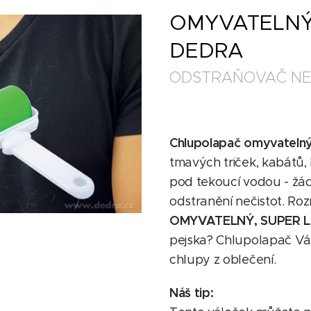
OMYVATELNÝ
DEDRA
ODSTRAŇOVAČ NE
Chlupolapač omyvatelný 
tmavých triček, kabátů, k
pod tekoucí vodou - žád
odstranění nečistot. Rozm
OMYVATELNÝ, SUPER L
pejska? Chlupolapač V
chlupy z oblečení.
Náš tip: